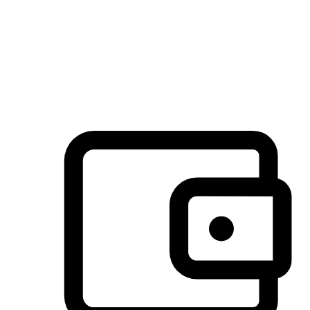
许多客户喜欢送货到家的便捷性和期待感，而有些客户则偏
于选择自取服务，以节省运费或更好地配合时间安排。对这
消费行为的重视，能够显著提升客户的满意度。