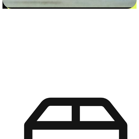
更多选择：从付款到收货让客户更满意
EasyStore尊重客户的各别情况和个性化需求，提供更得多选择
权给您的客户。无论是灵活的“在线购买，店内取货”，还是便
利的“店内购买，送货上门”，都能确保客户购物旅程的每一个
环节，可以适应他们的生活方式需求，帮助您的品牌在市场中
脱颖而出。