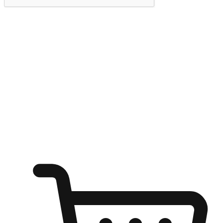
提交
随心所欲：让客户更轻易贴近您的品牌
无论是办公桌前的专注、沙发上的悠闲、还是在咖啡馆等待朋
友的片刻，让任何场景都能成为客户探索购物的瞬间。我们为
客户打造无缝的购物体验，让他们在任何场景都能轻松地贴近
自己喜欢的品牌，自由切换喜欢的购物方式，享受随时探索购
物的乐趣。