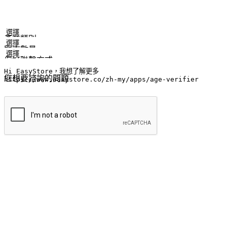
姓名
公司/品牌
電子郵件
手機號碼
產業類別
門市數量
偏好聯繫方式
LINE ID (非必填)
您想要諮詢的問題
提交
流暢的購物旅程
讓顧客無論是透過手機、網頁或是應用程式都能盡情享受購物