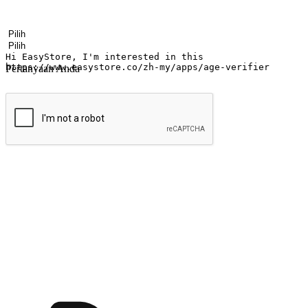
Nama
Nama perusahaan
Alamat surel
Nomor ponsel
Industri bisnis
Toko Fisik
Pertanyaan Anda
kirim
Menyinari kegembiraan membeli-belah di
Ubah setiap saat menjadi peluang untuk penemuan, sama ada dari me
berbelanja dari mana-mana dan berbelanja melalui laman web atau apl