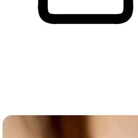
Membeli-Belah Lintas Peranti