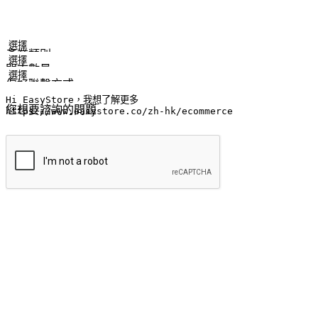
姓名
公司/品牌
電子郵件
手機號碼
產業類別
門市數量
偏好聯繫方式
LINE ID (非必填)
您想要諮詢的問題
提交
流暢的購物旅程
讓顧客無論是透過手機、網頁或是應用程式都能盡情享受購物