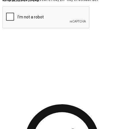
提交
流暢的購物旅程
讓顧客無論是透過手機、網頁或是應用程式都能盡情享受購
物。當他們使用不同介面卻擁有一致性的體驗時，能有效提升
對您品牌的好感度。