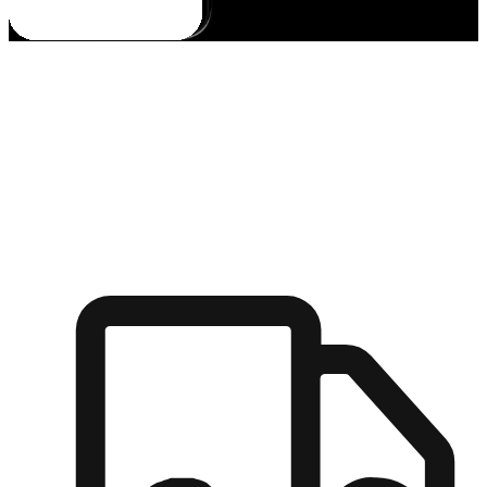
多元彈性物流
無論宅配到家或是到店自取，都能滿足顧客的需求，物流的靈
活度可成為購物決策的關鍵因素。