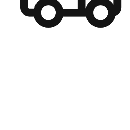
自選運送方式
顧客可以根據喜好選擇取貨日期和時間，並搭配到店自取、
商取貨或是宅配到府，達到高便捷及個人化的服務。