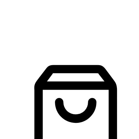
品牌探索
建立線上品牌官網，讓顧客能夠透過搜尋引擎查詢並進行更
入的互動。