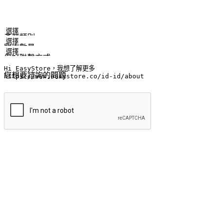
姓名
公司/品牌
電子郵件
手機號碼
產業類別
門市數量
偏好聯繫方式
LINE ID (非必填)
您想要諮詢的問題
提交
流暢的購物旅程
讓顧客無論是透過手機、網頁或是應用程式都能盡情享受購物