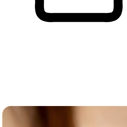
Membeli-Belah Lintas Peranti