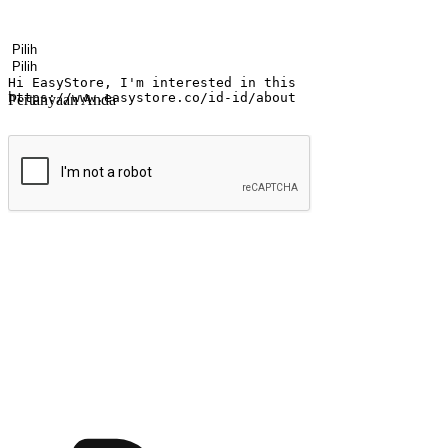
Nama
Nama perusahaan
Alamat surel
Nomor ponsel
Industri bisnis
Toko Fisik
Pertanyaan Anda
kirim
Menyinari kegembiraan membeli-belah di
Ubah setiap saat menjadi peluang untuk penemuan, sama ada dari me
berbelanja dari mana-mana dan berbelanja melalui laman web atau apl