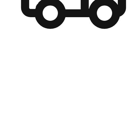
自選運送方式
顧客可以根據喜好選擇取貨日期和時間，並搭配到店自取、
商取貨或是宅配到府，達到高便捷及個人化的服務。