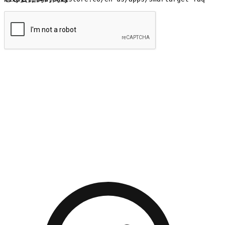
提交
流暢的購物旅程
讓顧客無論是透過手機、網頁或是應用程式都能盡情享受購
物。當他們使用不同介面卻擁有一致性的體驗時，能有效提升
對您品牌的好感度。