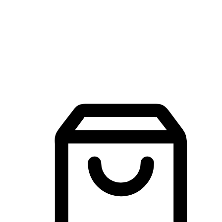
品牌探索
建立線上品牌官網，讓顧客能夠透過搜尋引擎查詢並進行更
入的互動。