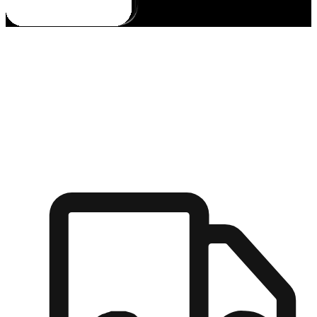
多元彈性物流
無論宅配到家或是到店自取，都能滿足顧客的需求，物流的靈
活度可成為購物決策的關鍵因素。