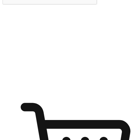
提交
随心所欲：让客户更轻易贴近您的品牌
无论是办公桌前的专注、沙发上的悠闲、还是在咖啡馆等待朋
友的片刻，让任何场景都能成为客户探索购物的瞬间。我们为
客户打造无缝的购物体验，让他们在任何场景都能轻松地贴近
自己喜欢的品牌，自由切换喜欢的购物方式，享受随时探索购
物的乐趣。