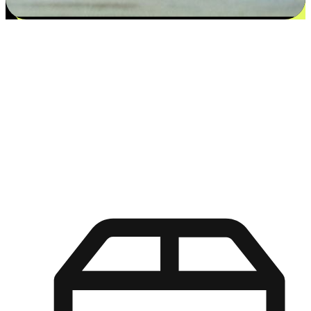
更多选择：从付款到收货让客户更满意
EasyStore尊重客户的各别情况和个性化需求，提供更得多选择
权给您的客户。无论是灵活的“在线购买，店内取货”，还是便
利的“店内购买，送货上门”，都能确保客户购物旅程的每一个
环节，可以适应他们的生活方式需求，帮助您的品牌在市场中
脱颖而出。