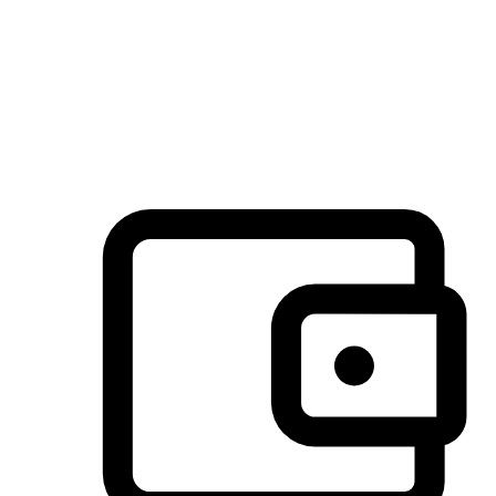
许多客户喜欢送货到家的便捷性和期待感，而有些客户则偏
于选择自取服务，以节省运费或更好地配合时间安排。对这
消费行为的重视，能够显著提升客户的满意度。