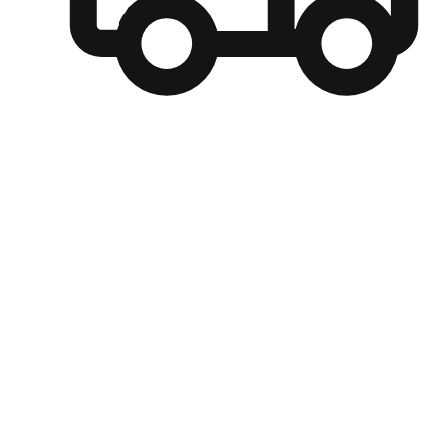
自選運送方式
顧客可以根據喜好選擇取貨日期和時間，並搭配到店自取、
商取貨或是宅配到府，達到高便捷及個人化的服務。