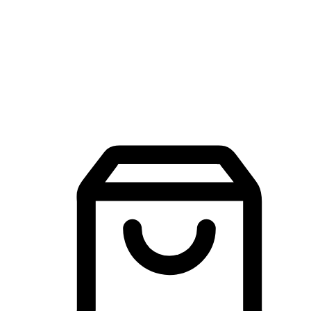
品牌探索
建立線上品牌官網，讓顧客能夠透過搜尋引擎查詢並進行更
入的互動。