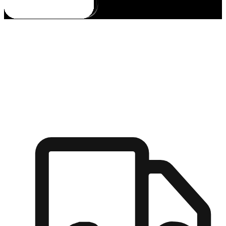
多元彈性物流
無論宅配到家或是到店自取，都能滿足顧客的需求，物流的靈
活度可成為購物決策的關鍵因素。