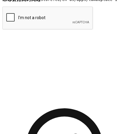
提交
流暢的購物旅程
讓顧客無論是透過手機、網頁或是應用程式都能盡情享受購
物。當他們使用不同介面卻擁有一致性的體驗時，能有效提升
對您品牌的好感度。