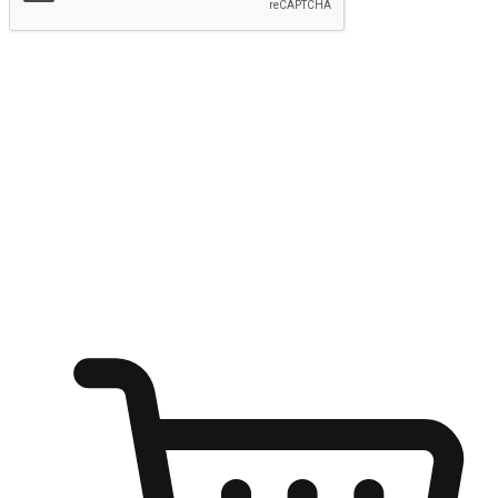
提交
随心所欲：让客户更轻易贴近您的品牌
无论是办公桌前的专注、沙发上的悠闲、还是在咖啡馆等待朋
友的片刻，让任何场景都能成为客户探索购物的瞬间。我们为
客户打造无缝的购物体验，让他们在任何场景都能轻松地贴近
自己喜欢的品牌，自由切换喜欢的购物方式，享受随时探索购
物的乐趣。