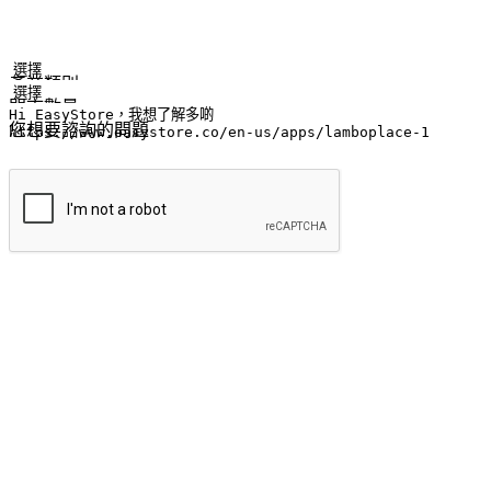
姓名
公司/品牌
電子郵件
手機號碼
產業類別
門市數量
您想要諮詢的問題
提交
流暢的購物旅程
讓顧客無論是透過手機、網頁或是應用程式都能盡情享受購物