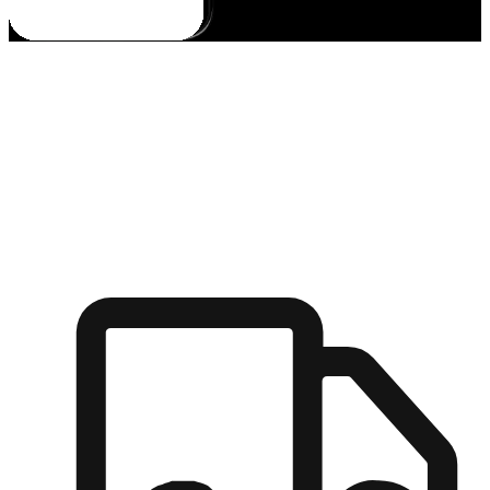
多元彈性物流
無論宅配到家或是到店自取，都能滿足顧客的需求，物流的靈
活度可成為購物決策的關鍵因素。