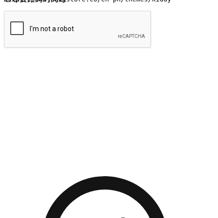
提交
流暢的購物旅程
讓顧客無論是透過手機、網頁或是應用程式都能盡情享受購
物。當他們使用不同介面卻擁有一致性的體驗時，能有效提升
對您品牌的好感度。