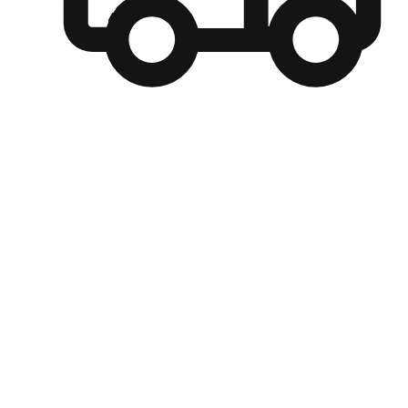
自選運送方式
顧客可以根據喜好選擇取貨日期和時間，並搭配到店自取、
商取貨或是宅配到府，達到高便捷及個人化的服務。