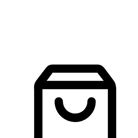
品牌探索
建立線上品牌官網，讓顧客能夠透過搜尋引擎查詢並進行更
入的互動。