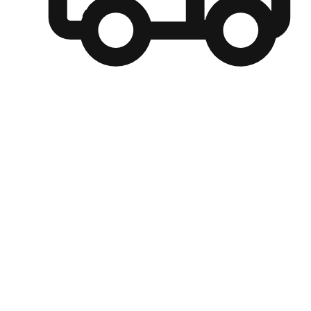
自選運送方式
顧客可以根據喜好選擇取貨日期和時間，並搭配到店自取、
商取貨或是宅配到府，達到高便捷及個人化的服務。