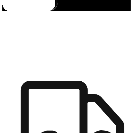
多元彈性物流
無論宅配到家或是到店自取，都能滿足顧客的需求，物流的靈
活度可成為購物決策的關鍵因素。