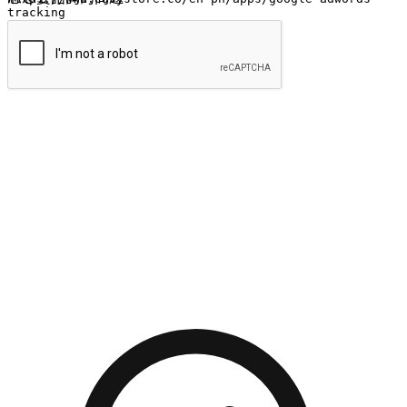
提交
流暢的購物旅程
讓顧客無論是透過手機、網頁或是應用程式都能盡情享受購
物。當他們使用不同介面卻擁有一致性的體驗時，能有效提升
對您品牌的好感度。