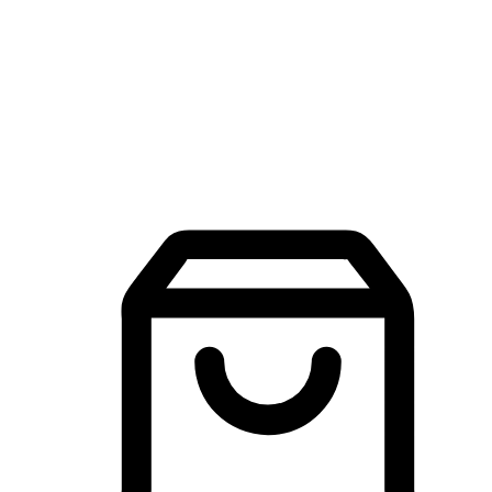
品牌探索
建立線上品牌官網，讓顧客能夠透過搜尋引擎查詢並進行更
入的互動。