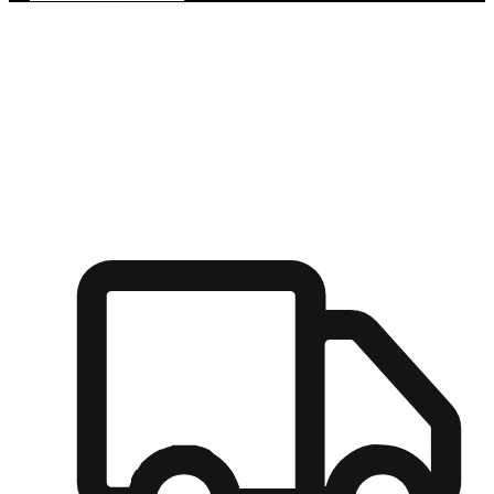
多元彈性物流
無論宅配到家或是到店自取，都能滿足顧客的需求，物流的靈
活度可成為購物決策的關鍵因素。