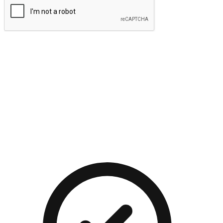
提交
流暢的購物旅程
讓顧客無論是透過手機、網頁或是應用程式都能盡情享受購
物。當他們使用不同介面卻擁有一致性的體驗時，能有效提升
對您品牌的好感度。