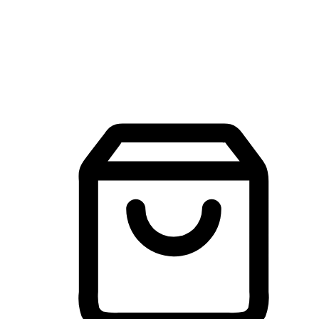
建立線上品牌官網，讓顧客能夠透過搜尋引擎查詢並進行更
入的互動。