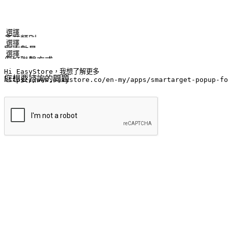
姓名
公司/品牌
電子郵件
手機號碼
產業類別
門市數量
偏好聯繫方式
LINE ID (非必填)
您想要諮詢的問題
提交
流暢的購物旅程
讓顧客無論是透過手機、網頁或是應用程式都能盡情享受購物