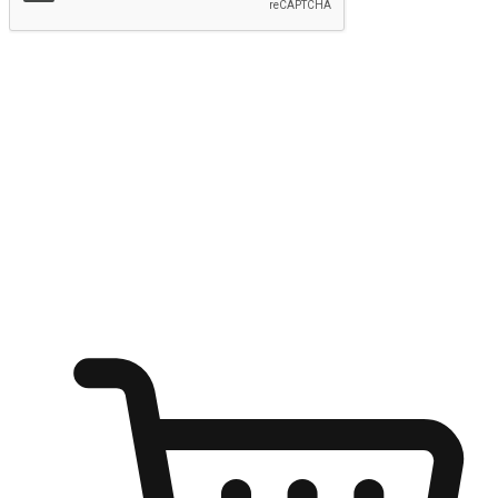
提交
随心所欲：让客户更轻易贴近您的品牌
无论是办公桌前的专注、沙发上的悠闲、还是在咖啡馆等待朋
友的片刻，让任何场景都能成为客户探索购物的瞬间。我们为
客户打造无缝的购物体验，让他们在任何场景都能轻松地贴近
自己喜欢的品牌，自由切换喜欢的购物方式，享受随时探索购
物的乐趣。