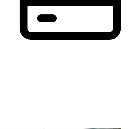
分期付款，先买后付(BNPL)