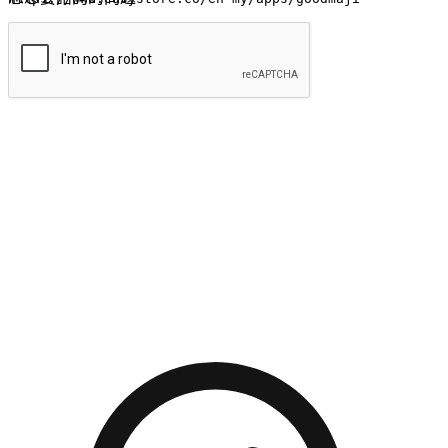
提交
流暢的購物旅程
讓顧客無論是透過手機、網頁或是應用程式都能盡情享受購
物。當他們使用不同介面卻擁有一致性的體驗時，能有效提升
對您品牌的好感度。