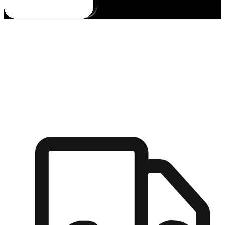
多元彈性物流
無論宅配到家或是到店自取，都能滿足顧客的需求，物流的靈
活度可成為購物決策的關鍵因素。