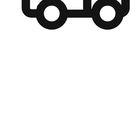
自選運送方式
顧客可以根據喜好選擇取貨日期和時間，並搭配到店自取、
商取貨或是宅配到府，達到高便捷及個人化的服務。