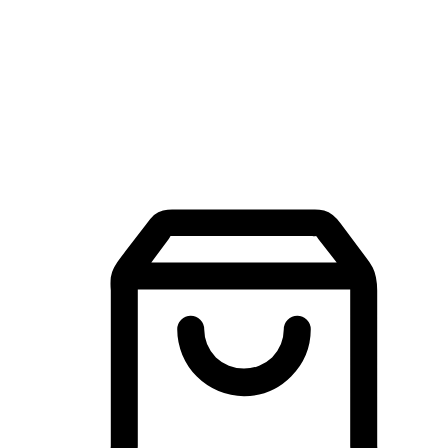
品牌探索
建立線上品牌官網，讓顧客能夠透過搜尋引擎查詢並進行更
入的互動。