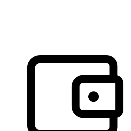
许多客户喜欢送货到家的便捷性和期待感，而有些客户则偏
于选择自取服务，以节省运费或更好地配合时间安排。对这
消费行为的重视，能够显著提升客户的满意度。