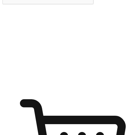
提交
随心所欲：让客户更轻易贴近您的品牌
无论是办公桌前的专注、沙发上的悠闲、还是在咖啡馆等待朋
友的片刻，让任何场景都能成为客户探索购物的瞬间。我们为
客户打造无缝的购物体验，让他们在任何场景都能轻松地贴近
自己喜欢的品牌，自由切换喜欢的购物方式，享受随时探索购
物的乐趣。