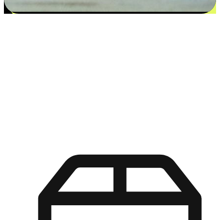
更多选择：从付款到收货让客户更满意
EasyStore尊重客户的各别情况和个性化需求，提供更得多选择
权给您的客户。无论是灵活的“在线购买，店内取货”，还是便
利的“店内购买，送货上门”，都能确保客户购物旅程的每一个
环节，可以适应他们的生活方式需求，帮助您的品牌在市场中
脱颖而出。