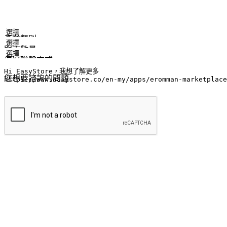
姓名
公司/品牌
電子郵件
手機號碼
產業類別
門市數量
偏好聯繫方式
LINE ID (非必填)
您想要諮詢的問題
提交
流暢的購物旅程
讓顧客無論是透過手機、網頁或是應用程式都能盡情享受購物