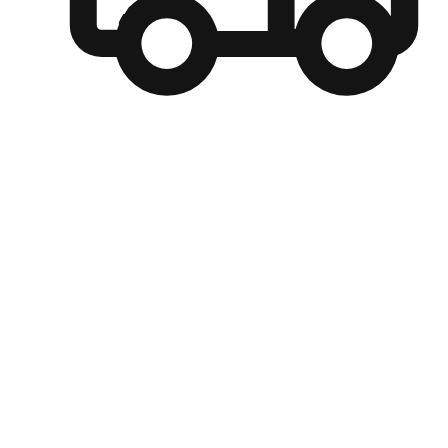
自選運送方式
顧客可以根據喜好選擇取貨日期和時間，並搭配到店自取、
商取貨或是宅配到府，達到高便捷及個人化的服務。