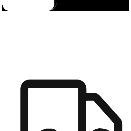
多元彈性物流
無論宅配到家或是到店自取，都能滿足顧客的需求，物流的靈
活度可成為購物決策的關鍵因素。