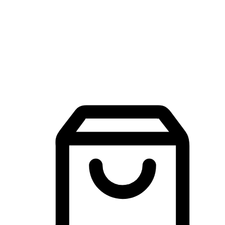
品牌探索
建立線上品牌官網，讓顧客能夠透過搜尋引擎查詢並進行更
入的互動。