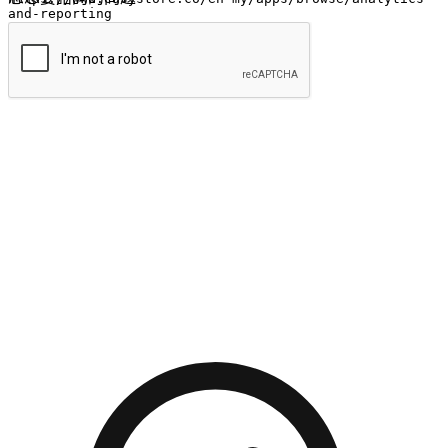
提交
流暢的購物旅程
讓顧客無論是透過手機、網頁或是應用程式都能盡情享受購
物。當他們使用不同介面卻擁有一致性的體驗時，能有效提升
對您品牌的好感度。