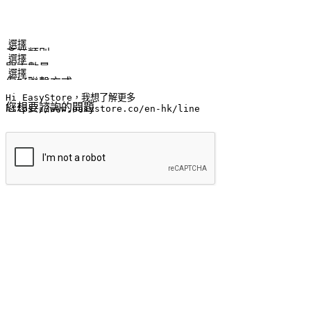
姓名
公司/品牌
電子郵件
手機號碼
產業類別
門市數量
偏好聯繫方式
LINE ID (非必填)
您想要諮詢的問題
提交
流暢的購物旅程
讓顧客無論是透過手機、網頁或是應用程式都能盡情享受購物