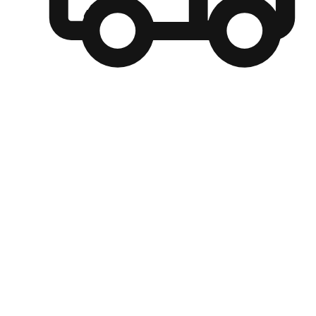
自選運送方式
顧客可以根據喜好選擇取貨日期和時間，並搭配到店自取、
商取貨或是宅配到府，達到高便捷及個人化的服務。