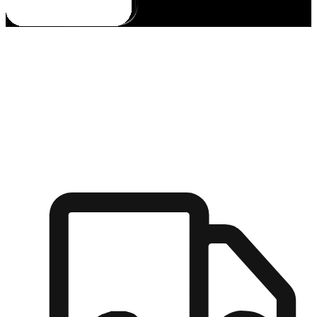
多元彈性物流
無論宅配到家或是到店自取，都能滿足顧客的需求，物流的靈
活度可成為購物決策的關鍵因素。