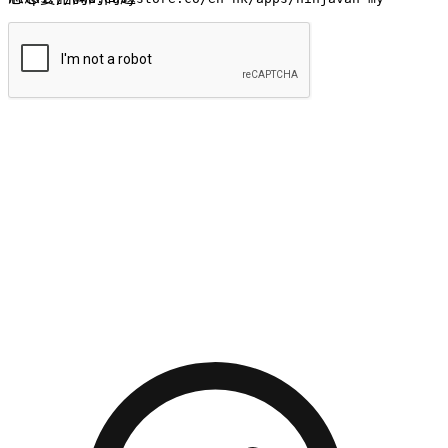
提交
流暢的購物旅程
讓顧客無論是透過手機、網頁或是應用程式都能盡情享受購
物。當他們使用不同介面卻擁有一致性的體驗時，能有效提升
對您品牌的好感度。