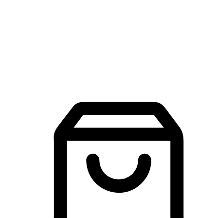
品牌探索
建立線上品牌官網，讓顧客能夠透過搜尋引擎查詢並進行更
入的互動。