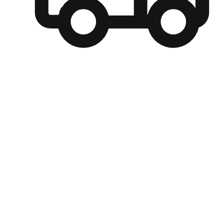
自選運送方式
顧客可以根據喜好選擇取貨日期和時間，並搭配到店自取、
商取貨或是宅配到府，達到高便捷及個人化的服務。