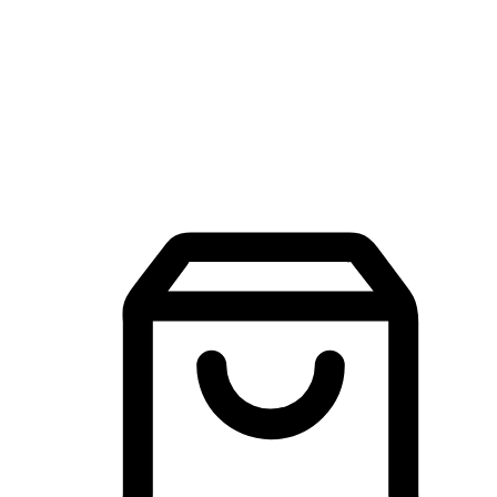
品牌探索
建立線上品牌官網，讓顧客能夠透過搜尋引擎查詢並進行更
入的互動。