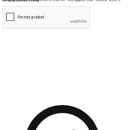
提交
流暢的購物旅程
讓顧客無論是透過手機、網頁或是應用程式都能盡情享受購
物。當他們使用不同介面卻擁有一致性的體驗時，能有效提升
對您品牌的好感度。