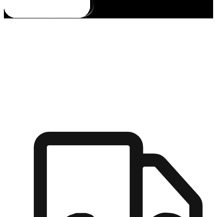
多元彈性物流
無論宅配到家或是到店自取，都能滿足顧客的需求，物流的靈
活度可成為購物決策的關鍵因素。