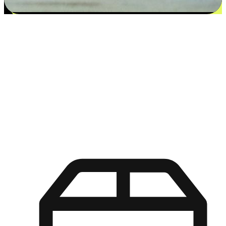
更多选择：从付款到收货让客户更满意
EasyStore尊重客户的各别情况和个性化需求，提供更得多选择
权给您的客户。无论是灵活的“在线购买，店内取货”，还是便
利的“店内购买，送货上门”，都能确保客户购物旅程的每一个
环节，可以适应他们的生活方式需求，帮助您的品牌在市场中
脱颖而出。