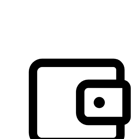
许多客户喜欢送货到家的便捷性和期待感，而有些客户则偏
于选择自取服务，以节省运费或更好地配合时间安排。对这
消费行为的重视，能够显著提升客户的满意度。