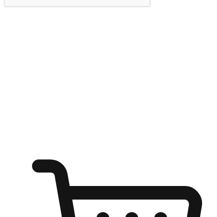
提交
随心所欲：让客户更轻易贴近您的品牌
无论是办公桌前的专注、沙发上的悠闲、还是在咖啡馆等待朋
友的片刻，让任何场景都能成为客户探索购物的瞬间。我们为
客户打造无缝的购物体验，让他们在任何场景都能轻松地贴近
自己喜欢的品牌，自由切换喜欢的购物方式，享受随时探索购
物的乐趣。