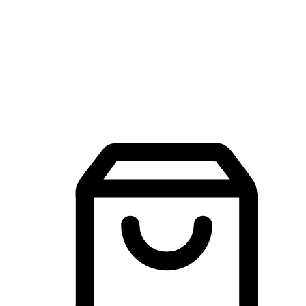
品牌探索
建立線上品牌官網，讓顧客能夠透過搜尋引擎查詢並進行更
入的互動。