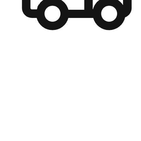
自選運送方式
顧客可以根據喜好選擇取貨日期和時間，並搭配到店自取、
商取貨或是宅配到府，達到高便捷及個人化的服務。