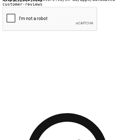
提交
流暢的購物旅程
讓顧客無論是透過手機、網頁或是應用程式都能盡情享受購
物。當他們使用不同介面卻擁有一致性的體驗時，能有效提升
對您品牌的好感度。