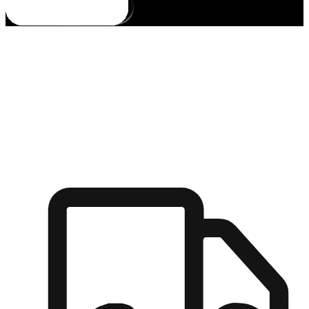
多元彈性物流
無論宅配到家或是到店自取，都能滿足顧客的需求，物流的靈
活度可成為購物決策的關鍵因素。