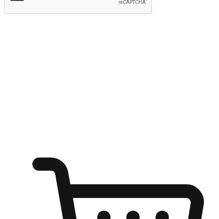
提交
随心所欲：让客户更轻易贴近您的品牌
无论是办公桌前的专注、沙发上的悠闲、还是在咖啡馆等待朋
友的片刻，让任何场景都能成为客户探索购物的瞬间。我们为
客户打造无缝的购物体验，让他们在任何场景都能轻松地贴近
自己喜欢的品牌，自由切换喜欢的购物方式，享受随时探索购
物的乐趣。