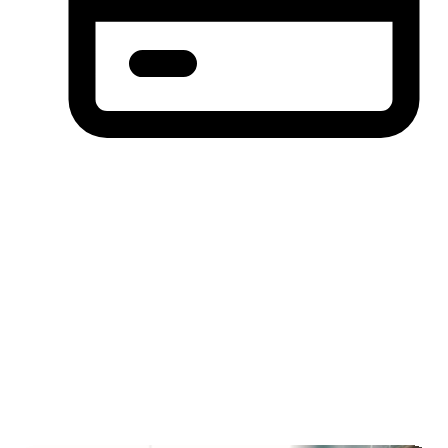
分期付款，先买后付(BNPL)