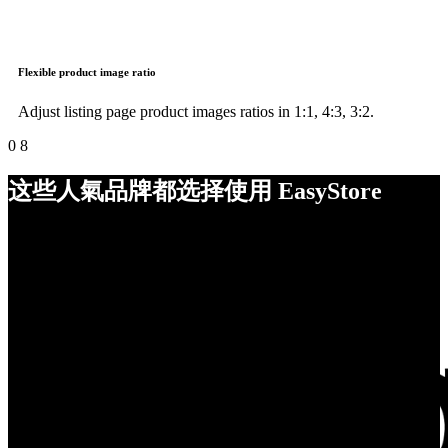
Flexible product image ratio
Adjust listing page product images ratios in 1:1, 4:3, 3:2.
0
8
这些人氣品牌都选择使用 EasyStore