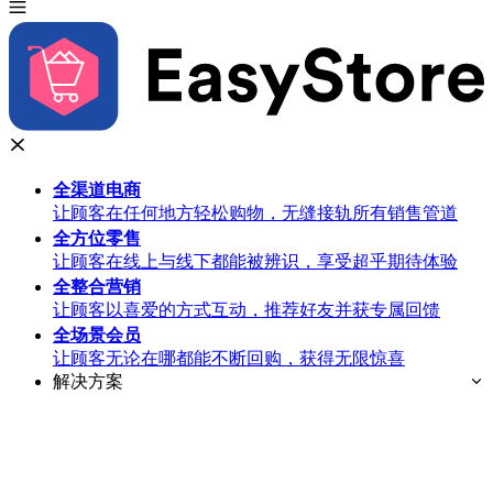
全渠道
电商
让顾客在任何地方轻松购物，无缝接轨所有销售管道
全方位
零售
让顾客在线上与线下都能被辨识，享受超乎期待体验
全整合
营销
让顾客以喜爱的方式互动，推荐好友并获专属回馈
全场景
会员
让顾客无论在哪都能不断回购，获得无限惊喜
解决方案