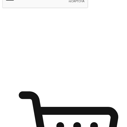
提交
随心所欲：让客户更轻易贴近您的品牌
无论是办公桌前的专注、沙发上的悠闲、还是在咖啡馆等待朋
友的片刻，让任何场景都能成为客户探索购物的瞬间。我们为
客户打造无缝的购物体验，让他们在任何场景都能轻松地贴近
自己喜欢的品牌，自由切换喜欢的购物方式，享受随时探索购
物的乐趣。