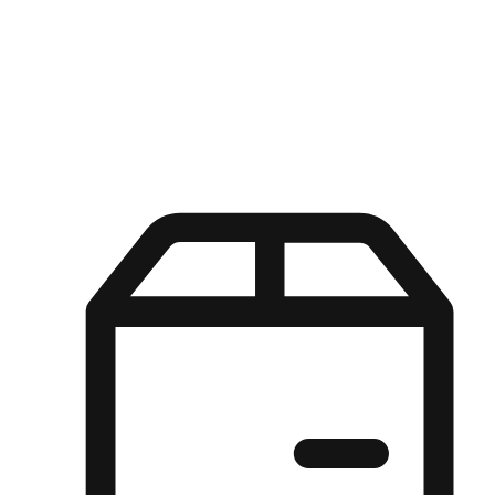
Kuasa pilihan di tangan pelanggan anda dengan pengalaman yang
disesuaikan. Dari fleksibiliti "Beli Dalam Talian, Ambil Di Kedai"
hingga kemudahan "Beli Di Kedai, Hantar Ke Rumah", kami
memastikan setiap aspek pengalaman membeli-belah disesuaikan
untuk memenuhi keperluan mereka.