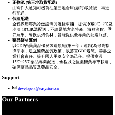
正物流 (第三地取貨配送)
由寄件人通知司機前往第三地倉庫(廠商)取貨後，再進
行配送。
低溫配送
全程採用專業冷鏈設備與溫控車輛，提供冷藏0℃~7℃及
冷凍-18℃低溫配送，不論是地方名特產、海鮮漁貨、季
節蔬果、餐飲烘焙食材，皆能提供最專業的配送服務。
藥品醫材運銷
以GDP西藥藥品優良製造規範(第三部：運銷)為最高指
導準則，建立醫藥品質政策，以落實GDP規範、善盡企
業社會責任、提升國人用藥安全為己任。提供室溫
15℃~25℃藥品專業配送，全程以之恆溫醫藥專車載運，
確保藥品品質及藥品安全。
Support
developers@easystore.co
Our Partners