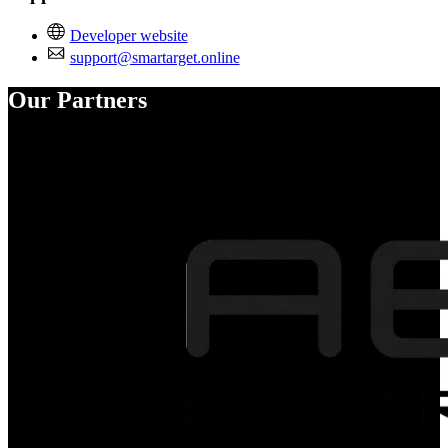
Developer website
support@smartarget.online
Our Partners