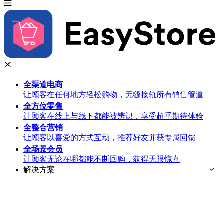
全渠道
电商
让顾客在任何地方轻松购物，无缝接轨所有销售管道
全方位
零售
让顾客在线上与线下都能被辨识，享受超乎期待体验
全整合
营销
让顾客以喜爱的方式互动，推荐好友并获专属回馈
全场景
会员
让顾客无论在哪都能不断回购，获得无限惊喜
解决方案