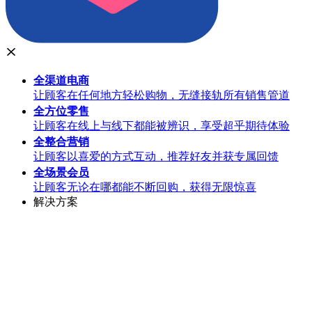
全渠道
电商
让顾客在任何地方轻松购物，无缝接轨所有销售管道
全方位
零售
让顾客在线上与线下都能被辨识，享受超乎期待体验
全整合
营销
让顾客以喜爱的方式互动，推荐好友并获专属回馈
全场景
会员
让顾客无论在哪都能不断回购，获得无限惊喜
解决方案