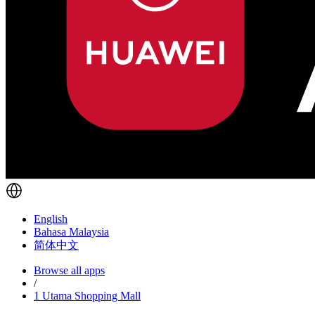
English
Bahasa Malaysia
简体中文
Browse all apps
/
1 Utama Shopping Mall