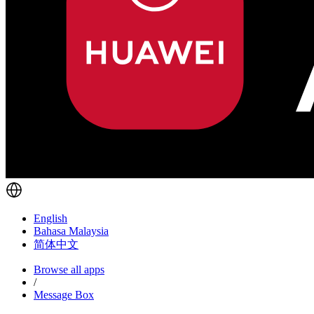
English
Bahasa Malaysia
简体中文
Browse all apps
/
Message Box