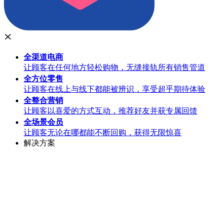
全渠道
电商
让顾客在任何地方轻松购物，无缝接轨所有销售管道
全方位
零售
让顾客在线上与线下都能被辨识，享受超乎期待体验
全整合
营销
让顾客以喜爱的方式互动，推荐好友并获专属回馈
全场景
会员
让顾客无论在哪都能不断回购，获得无限惊喜
解决方案