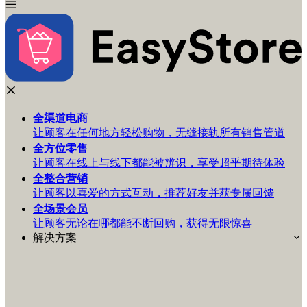
全渠道
电商
让顾客在任何地方轻松购物，无缝接轨所有销售管道
全方位
零售
让顾客在线上与线下都能被辨识，享受超乎期待体验
全整合
营销
让顾客以喜爱的方式互动，推荐好友并获专属回馈
全场景
会员
让顾客无论在哪都能不断回购，获得无限惊喜
解决方案