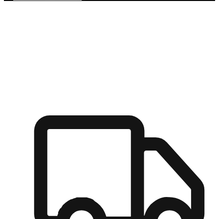
多元彈性物流
無論宅配到家或是到店自取，都能滿足顧客的需求，物流的靈
活度可成為購物決策的關鍵因素。