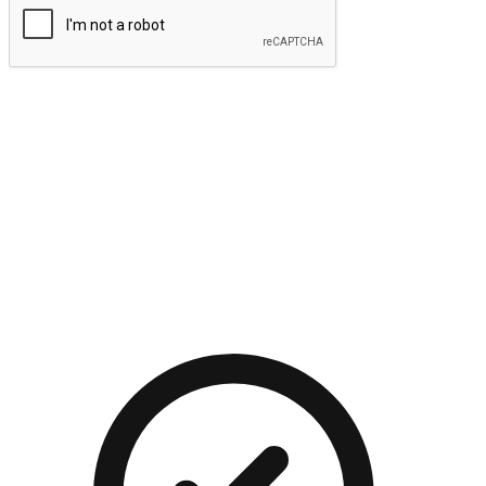
提交
流暢的購物旅程
讓顧客無論是透過手機、網頁或是應用程式都能盡情享受購
物。當他們使用不同介面卻擁有一致性的體驗時，能有效提升
對您品牌的好感度。