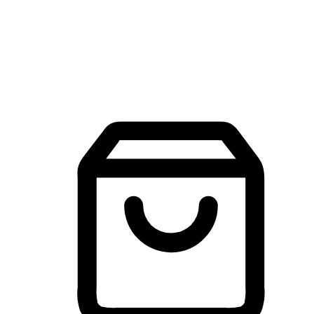
建立線上品牌官網，讓顧客能夠透過搜尋引擎查詢並進行更
入的互動。