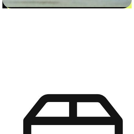
更多选择：从付款到收货让客户更满意
EasyStore尊重客户的各别情况和个性化需求，提供更得多选择
权给您的客户。无论是灵活的“在线购买，店内取货”，还是便
利的“店内购买，送货上门”，都能确保客户购物旅程的每一个
环节，可以适应他们的生活方式需求，帮助您的品牌在市场中
脱颖而出。