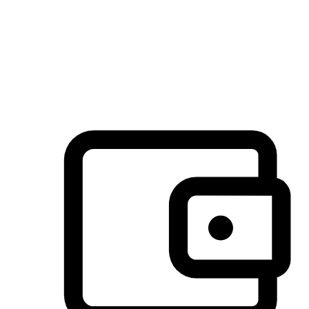
许多客户喜欢送货到家的便捷性和期待感，而有些客户则偏
于选择自取服务，以节省运费或更好地配合时间安排。对这
消费行为的重视，能够显著提升客户的满意度。