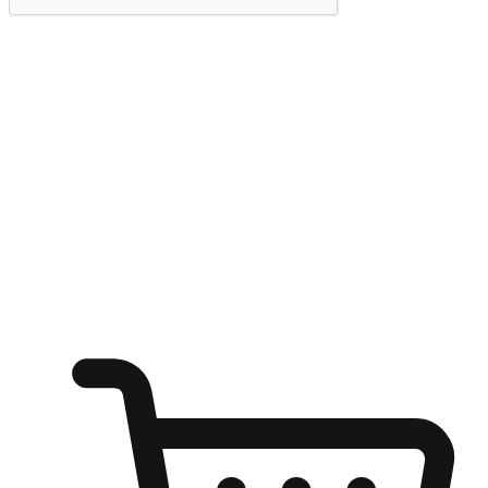
提交
随心所欲：让客户更轻易贴近您的品牌
无论是办公桌前的专注、沙发上的悠闲、还是在咖啡馆等待朋
友的片刻，让任何场景都能成为客户探索购物的瞬间。我们为
客户打造无缝的购物体验，让他们在任何场景都能轻松地贴近
自己喜欢的品牌，自由切换喜欢的购物方式，享受随时探索购
物的乐趣。