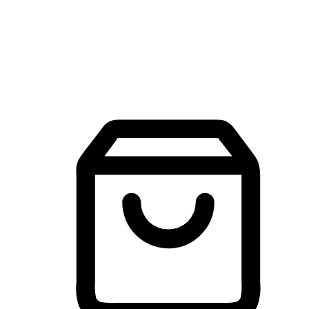
建立線上品牌官網，讓顧客能夠透過搜尋引擎查詢並進行更
入的互動。