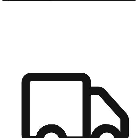
多元彈性物流
無論宅配到家或是到店自取，都能滿足顧客的需求，物流的靈
活度可成為購物決策的關鍵因素。