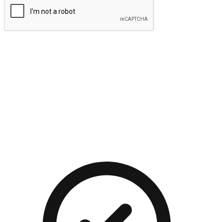
提交
流暢的購物旅程
讓顧客無論是透過手機、網頁或是應用程式都能盡情享受購
物。當他們使用不同介面卻擁有一致性的體驗時，能有效提升
對您品牌的好感度。