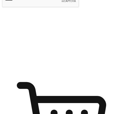
提交
随心所欲：让客户更轻易贴近您的品牌
无论是办公桌前的专注、沙发上的悠闲、还是在咖啡馆等待朋
友的片刻，让任何场景都能成为客户探索购物的瞬间。我们为
客户打造无缝的购物体验，让他们在任何场景都能轻松地贴近
自己喜欢的品牌，自由切换喜欢的购物方式，享受随时探索购
物的乐趣。