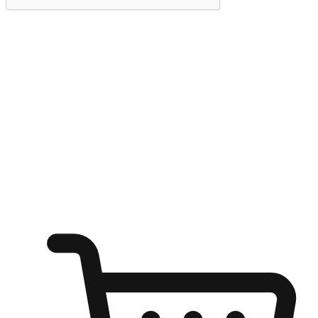
提交
随心所欲：让客户更轻易贴近您的品牌
无论是办公桌前的专注、沙发上的悠闲、还是在咖啡馆等待朋
友的片刻，让任何场景都能成为客户探索购物的瞬间。我们为
客户打造无缝的购物体验，让他们在任何场景都能轻松地贴近
自己喜欢的品牌，自由切换喜欢的购物方式，享受随时探索购
物的乐趣。