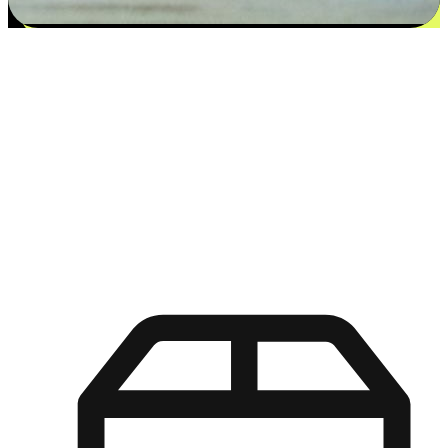
更多选择：从付款到收货让客户更满意
EasyStore尊重客户的各别情况和个性化需求，提供更得多选择
权给您的客户。无论是灵活的“在线购买，店内取货”，还是便
利的“店内购买，送货上门”，都能确保客户购物旅程的每一个
环节，可以适应他们的生活方式需求，帮助您的品牌在市场中
脱颖而出。