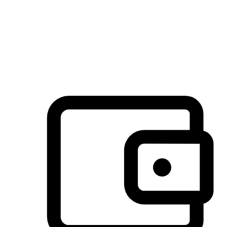
许多客户喜欢送货到家的便捷性和期待感，而有些客户则偏
于选择自取服务，以节省运费或更好地配合时间安排。对这
消费行为的重视，能够显著提升客户的满意度。