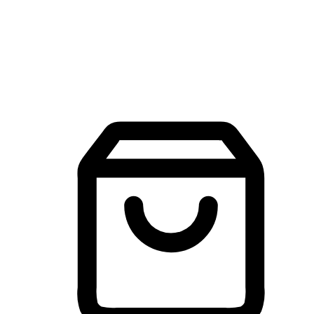
建立線上品牌官網，讓顧客能夠透過搜尋引擎查詢並進行更
入的互動。