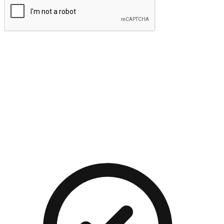
提交
流暢的購物旅程
讓顧客無論是透過手機、網頁或是應用程式都能盡情享受購
物。當他們使用不同介面卻擁有一致性的體驗時，能有效提升
對您品牌的好感度。