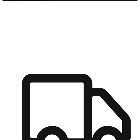
多元彈性物流
無論宅配到家或是到店自取，都能滿足顧客的需求，物流的靈
活度可成為購物決策的關鍵因素。