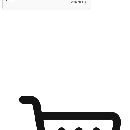
kirim
Menyinari kegembiraan membeli-belah
di mana sahaja
Ubah setiap saat menjadi peluang untuk penemuan, sama ada dari
meja pejabat, keselesaan sofa, ataupun semasa menunggu kawan di
kedai kopi. Berikan pelanggan kebebasan untuk menjelajah
keinginan berbelanja dari mana-mana dan berbelanja melalui laman
web atau aplikasi mudah alih.