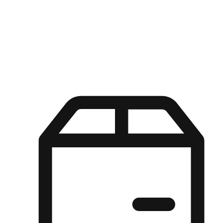
Kuasa pilihan di tangan pelanggan anda dengan pengalaman yang
disesuaikan. Dari fleksibiliti "Beli Dalam Talian, Ambil Di Kedai"
hingga kemudahan "Beli Di Kedai, Hantar Ke Rumah", kami
memastikan setiap aspek pengalaman membeli-belah disesuaikan
untuk memenuhi keperluan mereka.