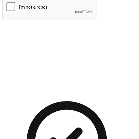
提交
流暢的購物旅程
讓顧客無論是透過手機、網頁或是應用程式都能盡情享受購
物。當他們使用不同介面卻擁有一致性的體驗時，能有效提升
對您品牌的好感度。