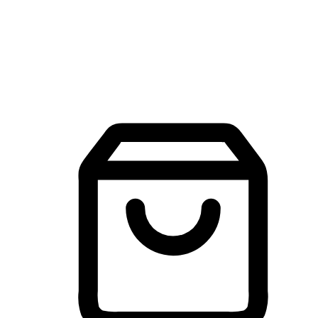
建立線上品牌官網，讓顧客能夠透過搜尋引擎查詢並進行更
入的互動。