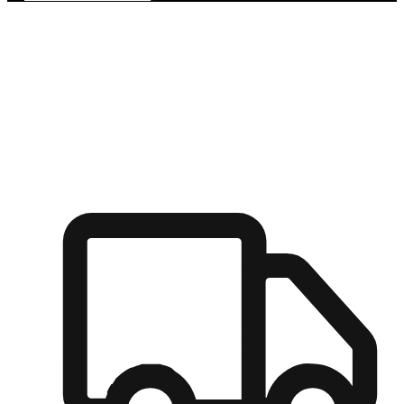
多元彈性物流
無論宅配到家或是到店自取，都能滿足顧客的需求，物流的靈
活度可成為購物決策的關鍵因素。