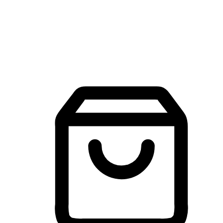
建立線上品牌官網，讓顧客能夠透過搜尋引擎查詢並進行更
入的互動。