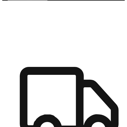
多元彈性物流
無論宅配到家或是到店自取，都能滿足顧客的需求，物流的靈
活度可成為購物決策的關鍵因素。