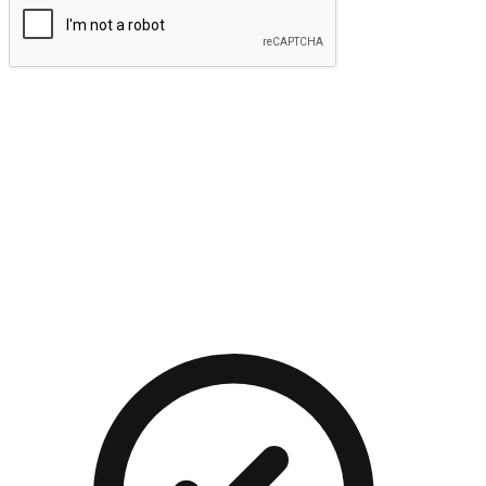
提交
流暢的購物旅程
讓顧客無論是透過手機、網頁或是應用程式都能盡情享受購
物。當他們使用不同介面卻擁有一致性的體驗時，能有效提升
對您品牌的好感度。