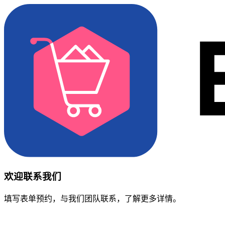
欢迎联系我们
填写表单预约，与我们团队联系，了解更多详情。