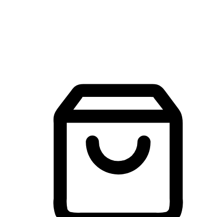
建立線上品牌官網，讓顧客能夠透過搜尋引擎查詢並進行更
入的互動。