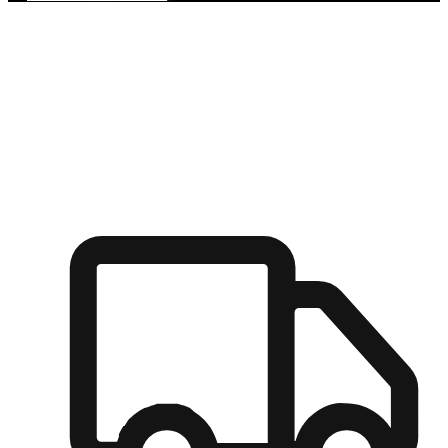
多元彈性物流
無論宅配到家或是到店自取，都能滿足顧客的需求，物流的靈
活度可成為購物決策的關鍵因素。