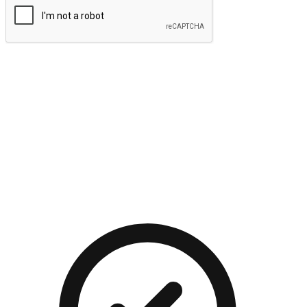
提交
流暢的購物旅程
讓顧客無論是透過手機、網頁或是應用程式都能盡情享受購
物。當他們使用不同介面卻擁有一致性的體驗時，能有效提升
對您品牌的好感度。