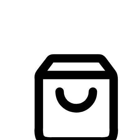
建立線上品牌官網，讓顧客能夠透過搜尋引擎查詢並進行更
入的互動。