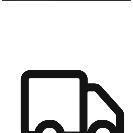
多元彈性物流
無論宅配到家或是到店自取，都能滿足顧客的需求，物流的靈
活度可成為購物決策的關鍵因素。