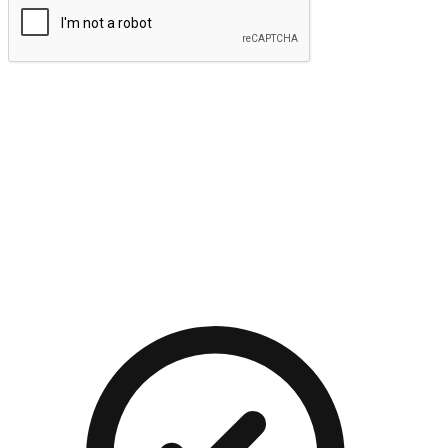
提交
流暢的購物旅程
讓顧客無論是透過手機、網頁或是應用程式都能盡情享受購
物。當他們使用不同介面卻擁有一致性的體驗時，能有效提升
對您品牌的好感度。