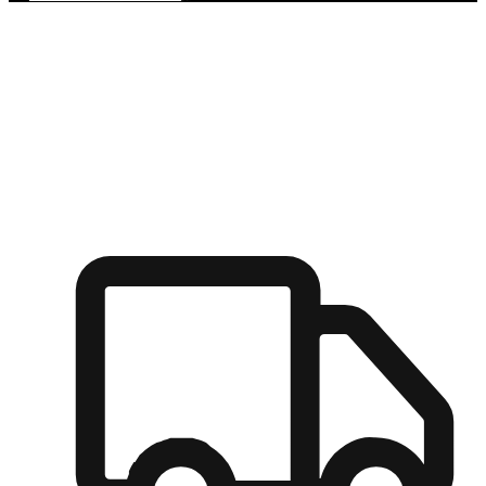
多元彈性物流
無論宅配到家或是到店自取，都能滿足顧客的需求，物流的靈
活度可成為購物決策的關鍵因素。