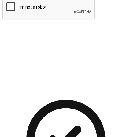
提交
流暢的購物旅程
讓顧客無論是透過手機、網頁或是應用程式都能盡情享受購
物。當他們使用不同介面卻擁有一致性的體驗時，能有效提升
對您品牌的好感度。