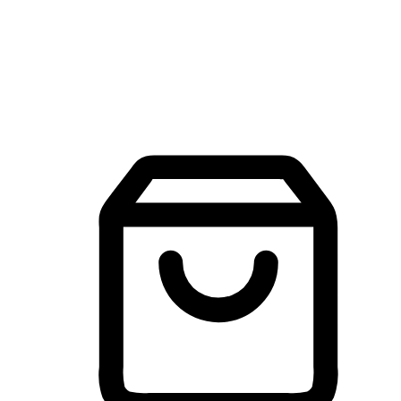
建立線上品牌官網，讓顧客能夠透過搜尋引擎查詢並進行更
入的互動。