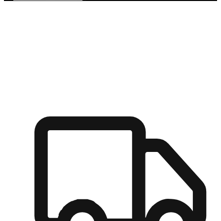
多元彈性物流
無論宅配到家或是到店自取，都能滿足顧客的需求，物流的靈
活度可成為購物決策的關鍵因素。