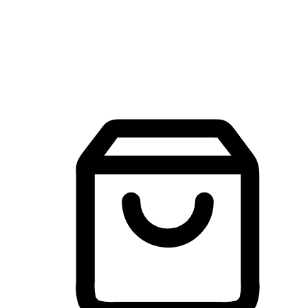
建立線上品牌官網，讓顧客能夠透過搜尋引擎查詢並進行更
入的互動。