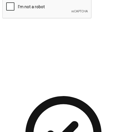
提交
流暢的購物旅程
讓顧客無論是透過手機、網頁或是應用程式都能盡情享受購
物。當他們使用不同介面卻擁有一致性的體驗時，能有效提升
對您品牌的好感度。