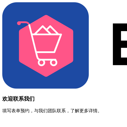
欢迎联系我们
填写表单预约，与我们团队联系，了解更多详情。